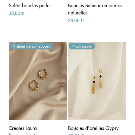
Soléa boucles perles
Boucles Binimar en pierres
naturelles
Prix
35,00 €
Prix
39,00 €
Victime de son succès
Nouveauté
Créoles Laura
Boucles d'oreilles Gypsy