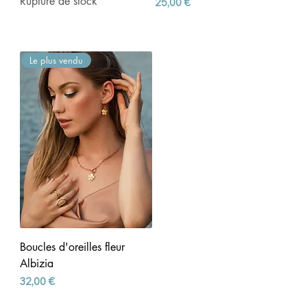
Rupture de stock
Prix
25,00 €
Le plus vendu
Boucles d'oreilles fleur
Albizia
Prix
32,00 €