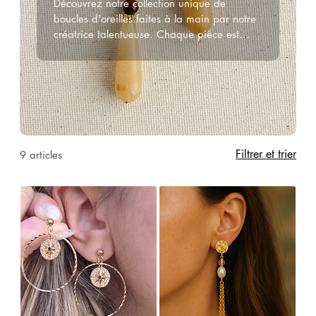
Découvrez notre collection unique de
boucles d'oreilles faites à la main par notre
créatrice talentueuse. Chaque pièce est
conçue avec amour et attention aux détails,
utilisant des matériaux de haute qualité
pour un style élégant et intemporel. Trouvez
les boucles d'oreilles parfaites pour chaque
occasion.
Filtrer et trier
9 articles