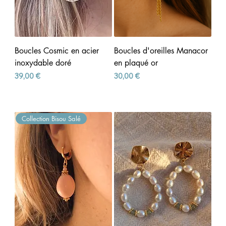
Boucles Cosmic en acier
Boucles d'oreilles Manacor
inoxydable doré
en plaqué or
Prix
Prix
39,00 €
30,00 €
Collection Bisou Salé