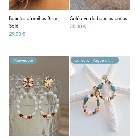
Boucles d'oreilles Bisou
Soléa verde boucles perles
Salé
Prix
35,00 €
Prix
29,00 €
Nouveauté
Collection Vague d'Azur