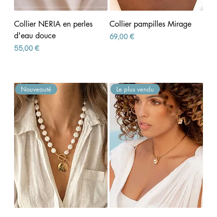
Collier NERIA en perles
Collier pampilles Mirage
d'eau douce
Prix
69,00 €
Prix
55,00 €
Nouveauté
Le plus vendu