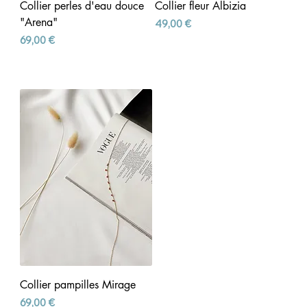
Collier perles d'eau douce
Collier fleur Albizia
"Arena"
Prix
49,00 €
Prix
69,00 €
Collier pampilles Mirage
Prix
69,00 €