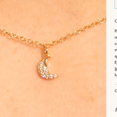
C
P
r
c
m
q
E
(
l
C