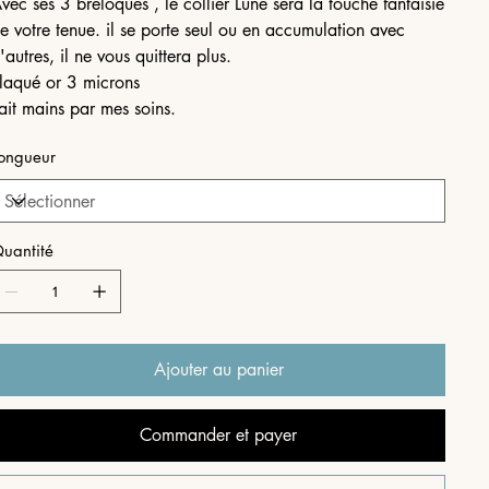
vec ses 3 breloques , le collier Lune sera la touche fantaisie
e votre tenue. il se porte seul ou en accumulation avec
'autres, il ne vous quittera plus.
laqué or 3 microns
ait mains par mes soins.
ongueur
uantité
Ajouter au panier
Commander et payer