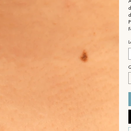
A
d
d
P
F
L
Q