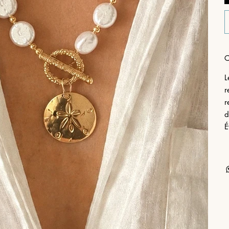
C
L
r
r
d
É