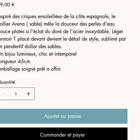
ix
9,00 €
nspiré des criques ensoleillées de la côte espagnole, le
ollier Arena ( sable) mêle la douceur des perles d'eau
ouce plates a l'éclat du doré de l'acier inoxydable. Léger
ermoir T placé devant devient le détail de style, sublimé par
n pendentif dollar des sables.
n bijou lumineux, chic et intemporel
ongueur 45cm
mballage soigné prêt a offrir.
uantité
Ajouter au panier
Commander et payer