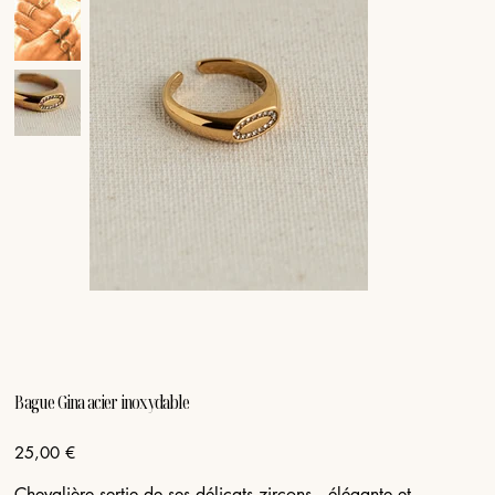
Bague Gina acier inoxydable
Prix
25,00 €
Chevalière sertie de ses délicats zircons, élégante et