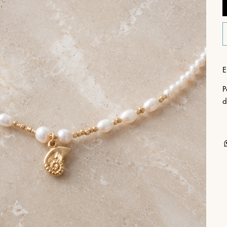
E
P
d