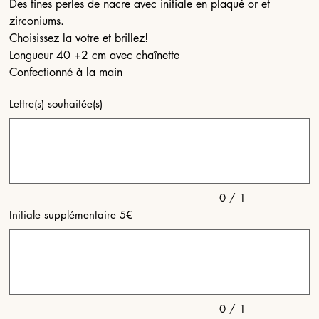
Des fines perles de nacre avec initiale en plaqué or et
zirconiums.
Choisissez la votre et brillez!
Longueur 40 +2 cm avec chaînette
Confectionné à la main
Lettre(s) souhaitée(s)
Jusqu'à
1
caractères.
0 / 1
Initiale supplémentaire 5€
Jusqu'à
1
caractères.
0 / 1